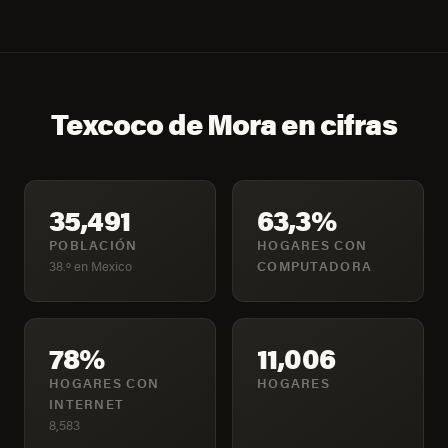
Texcoco de Mora en cifras
35,491
63,3%
POBLACIÓN
HOGARES CON
38.º en Mexico
COMPUTADORA
78%
11,006
HOGARES CON
HOGARES
INTERNET
8,583