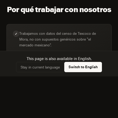
Por qué trabajar con nosotros
Trabajamos con datos del censo de Texcoco de
✓
Mora, no con supuestos genéricos sobre "el
mercado mexicano".
This page is also available in English.
Switch to English
Stay in current language
Diseñamos para la mezcla real de dispositivos:
✓
63,3% de hogares con computadora frente a 78%
con internet.
Conocemos la dinámica con Chimalhuacan, a 13 km,
✓
y cómo afecta a la competencia local.