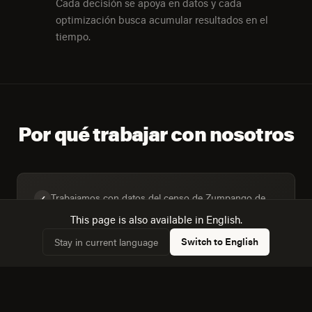
Cada decisión se apoya en datos y cada
optimización busca acumular resultados en el
tiempo.
Por qué trabajar con nosotros
Trabajamos con datos del censo de Zumpango de
✓
Ocampo, no con supuestos genéricos sobre "el
This page is also available in English.
mercado mexicano".
Switch to English
Stay in current language
Diseñamos para la mezcla real de dispositivos:
✓
40,4% de hogares con computadora frente a 53,5%