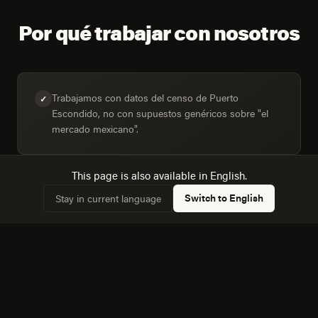
Por qué trabajar con nosotros
Trabajamos con datos del censo de Puerto
✓
Escondido, no con supuestos genéricos sobre "el
mercado mexicano".
This page is also available in English.
Diseñamos para la mezcla real de dispositivos:
Switch to English
Stay in current language
✓
33,9% de hogares con computadora frente a 46,7%
con internet.
Conocemos la dinámica con Acapulco de Juarez, a
✓
320 km, y cómo afecta a la competencia local.