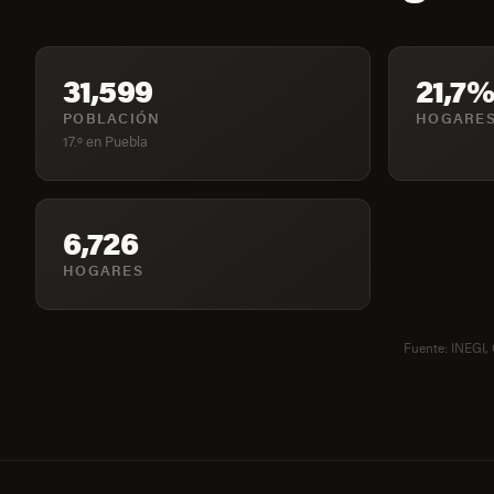
31,599
21,7%
POBLACIÓN
HOGARES
17.º en Puebla
6,726
HOGARES
Fuente: INEGI,