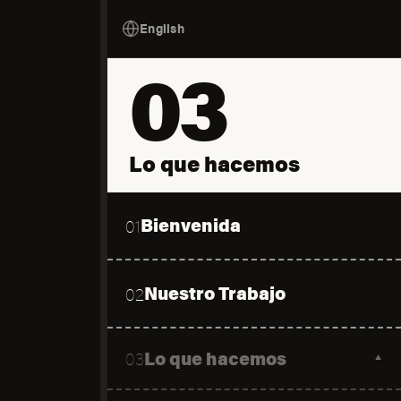
English
03
Lo que hacemos
Bienvenida
01
Nuestro Trabajo
02
Lo que hacemos
03
▼