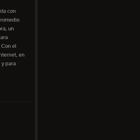
nta con
 promedio
ra, un
Para
 Con el
nternet, en
 y para