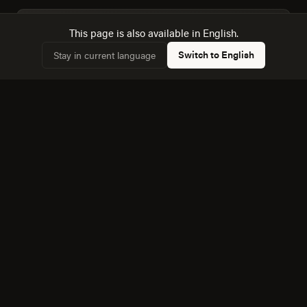
This page is also available in English.
Trabajamos con datos del censo de Tehuacan, no
✓
con supuestos genéricos sobre "el mercado
Switch to English
Stay in current language
mexicano".
Diseñamos para la mezcla real de dispositivos: 38,1%
✓
de hogares con computadora frente a 54,2% con
internet.
Conocemos la dinámica con Heroica Puebla de
✓
Zaragoza, a 107 km, y cómo afecta a la competencia
local.