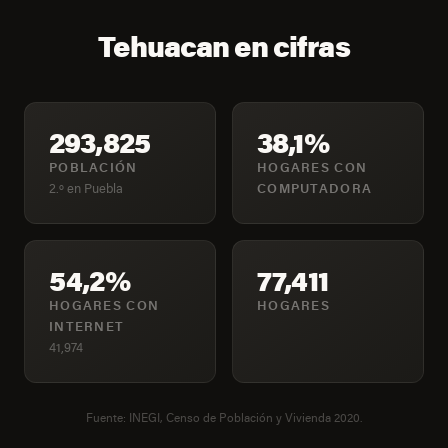
Tehuacan en cifras
293,825
38,1%
POBLACIÓN
HOGARES CON
2.º en Puebla
COMPUTADORA
54,2%
77,411
HOGARES CON
HOGARES
INTERNET
41,974
Fuente: INEGI, Censo de Población y Vivienda 2020.