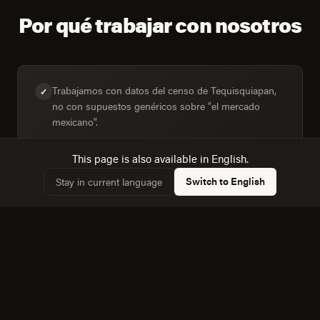
Por qué trabajar con nosotros
Trabajamos con datos del censo de Tequisquiapan,
✓
no con supuestos genéricos sobre "el mercado
mexicano".
This page is also available in English.
Switch to English
Stay in current language
Diseñamos para la mezcla real de dispositivos:
✓
43,7% de hogares con computadora frente a 61,3%
con internet.
Conocemos la dinámica con Santiago de Queretaro,
✓
a 53 km, y cómo afecta a la competencia local.