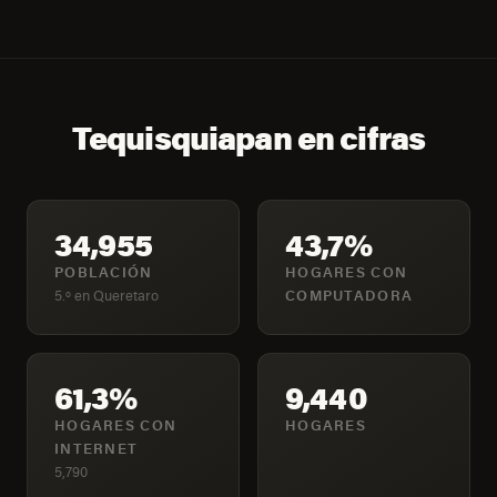
Tequisquiapan en cifras
34,955
43,7%
POBLACIÓN
HOGARES CON
5.º en Queretaro
COMPUTADORA
61,3%
9,440
HOGARES CON
HOGARES
INTERNET
5,790