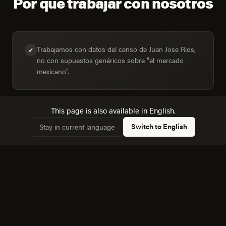
Por qué trabajar con nosotros
Trabajamos con datos del censo de Juan Jose Rios,
✓
no con supuestos genéricos sobre "el mercado
mexicano".
This page is also available in English.
Diseñamos para la mezcla real de dispositivos:
✓
Switch to English
Stay in current language
30,7% de hogares con computadora frente a 44,6%
con internet.
Conocemos la dinámica con Culiacan Rosales, a 180
✓
km, y cómo afecta a la competencia local.