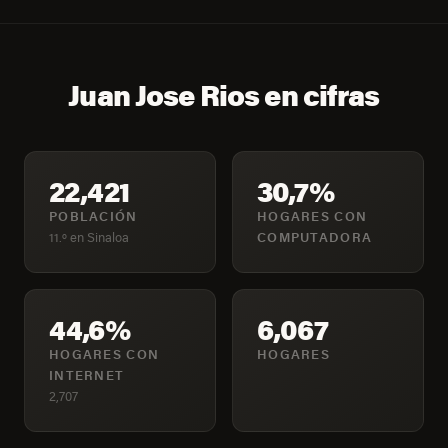
Juan Jose Rios en cifras
22,421
30,7%
POBLACIÓN
HOGARES CON
11.º en Sinaloa
COMPUTADORA
44,6%
6,067
HOGARES CON
HOGARES
INTERNET
2,707