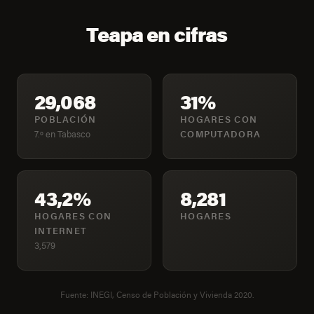
Teapa en cifras
29,068
31%
POBLACIÓN
HOGARES CON
7.º en Tabasco
COMPUTADORA
43,2%
8,281
HOGARES CON
HOGARES
INTERNET
3,579
Fuente: INEGI, Censo de Población y Vivienda 2020.