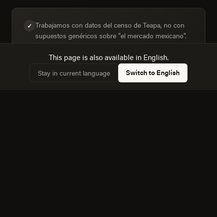
Trabajamos con datos del censo de Teapa, no con
✓
supuestos genéricos sobre "el mercado mexicano".
This page is also available in English.
Switch to English
Stay in current language
Diseñamos para la mezcla real de dispositivos: 31%
✓
de hogares con computadora frente a 43,2% con
internet.
Conocemos la dinámica con Tuxtla Gutierrez, a 90
✓
km, y cómo afecta a la competencia local.
Equipo bilingüe: ejecutamos Diseño Web y de
✓