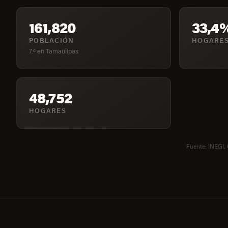
161,820
33,4
POBLACIÓN
HOGARES
7.º en Tamaulipas
48,752
HOGARES
Fuente: INEGI,