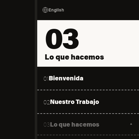
English
03
Lo que hacemos
Bienvenida
01
Nuestro Trabajo
02
Lo que hacemos
03
▼