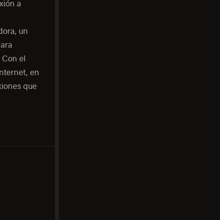
xión a
dora, un
Para
 Con el
nternet, en
xiones que