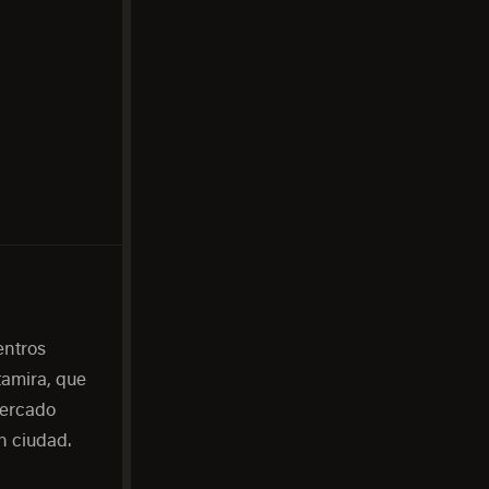
entros
tamira, que
mercado
n ciudad.