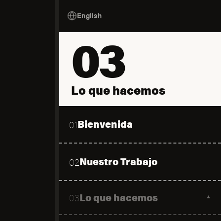
English
03
Lo que hacemos
Bienvenida
01
Nuestro Trabajo
02
Lo que hacemos
03
▼