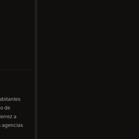
abitantes
io de
errez a
s agencias