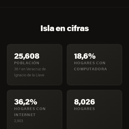
Isla en cifras
25,608
18,6%
POBLACIÓN
HOGARES CON
36.º en Veracruz de
COMPUTADORA
Ignacio de la Llave
36,2%
8,026
HOGARES CON
HOGARES
INTERNET
2,903