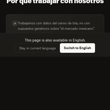
Por qué trabajar con nosotros
Trabajamos con datos del censo de Isla, no con
✓
supuestos genéricos sobre "el mercado mexicano".
This page is also available in English.
Switch to English
Stay in current language
Diseñamos para la mezcla real de dispositivos: 18,6%
✓
de hogares con computadora frente a 36,2% con
internet.
Conocemos la dinámica con Tuxtla Gutierrez, a 293
✓
km, y cómo afecta a la competencia local.