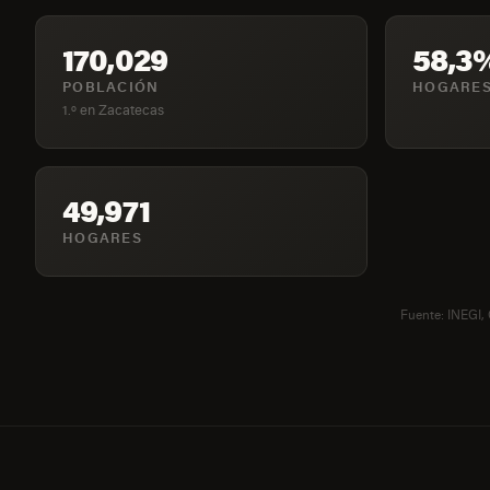
170,029
58,3
POBLACIÓN
HOGARES
1.º en Zacatecas
49,971
HOGARES
Fuente: INEGI,