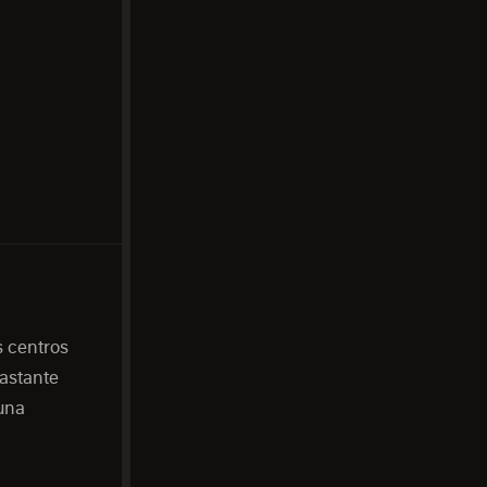
s centros
bastante
una