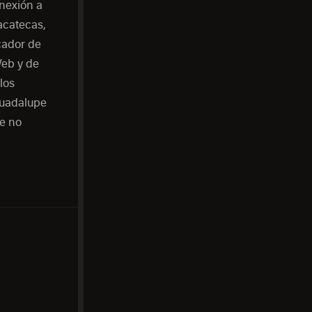
nexión a
acatecas,
cador de
Web y de
los
Guadalupe
ue no