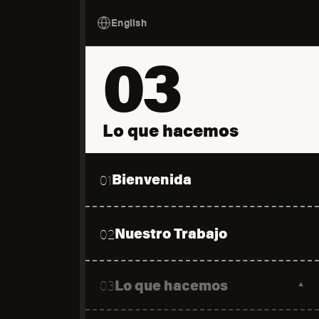
English
03
Lo que hacemos
Bienvenida
01
Nuestro Trabajo
02
Lo que hacemos
03
▼