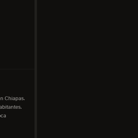
en Chiapas.
abitantes.
oca