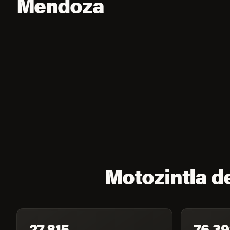
Mendoza
Motozintla d
27,815
76,39