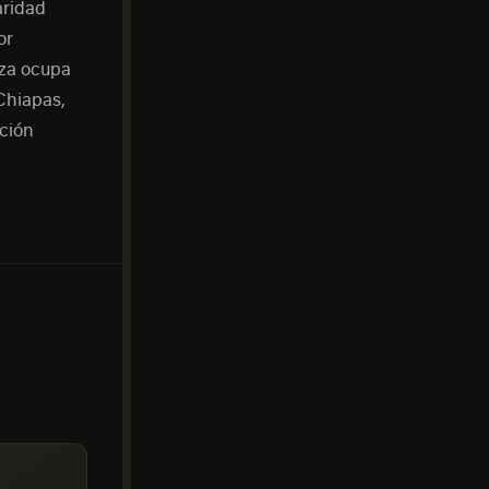
aridad
or
oza ocupa
 Chiapas,
ación