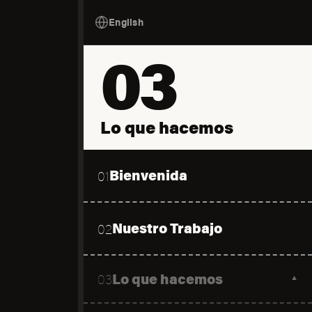
English
03
Lo que hacemos
Bienvenida
01
Nuestro Trabajo
02
Lo que hacemos
03
▼