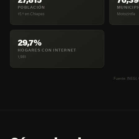
POBLACIÓN
MUNICIP
15.º en Chiapas
Motozintla
29,7%
HOGARES CON INTERNET
1,981
Fuente: INEGI,