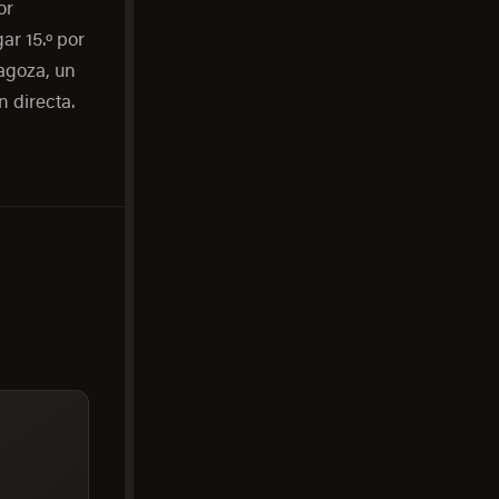
or
ar 15.º por
agoza, un
 directa.