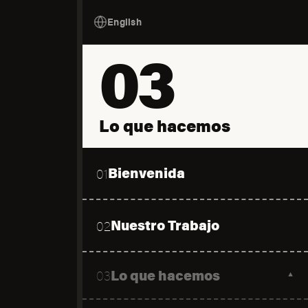
English
03
Lo que hacemos
Bienvenida
01
Nuestro Trabajo
02
Lo que hacemos
03
▼