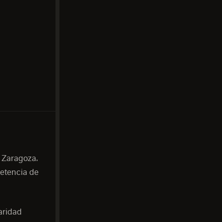
 Zaragoza.
petencia de
aridad