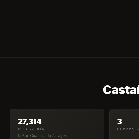
Castañ
27,314
3
POBLACIÓN
PLAZAS A
15.º en Coahuila de Zaragoza