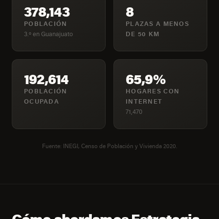
378,143
8
POBLACIÓN
PLAZAS A MENOS
3.º en Guanajuato
DE 50 KM
192,614
65,9%
POBLACIÓN
HOGARES CON
OCUPADA
INTERNET
71,470
Fuente: INEGI, Censo de Población y Vivienda 2020.