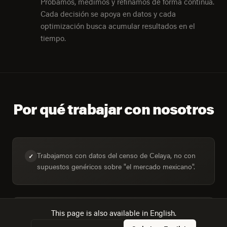
Probamos, medimos y refinamos de forma continua.
Cada decisión se apoya en datos y cada
optimización busca acumular resultados en el
tiempo.
Por qué trabajar con nosotros
Trabajamos con datos del censo de Celaya, no con
✓
supuestos genéricos sobre "el mercado mexicano".
This page is also available in English.
Dimensionamos la operación local: 192,614 personas
✓
ocupadas y 10,8 años de escolaridad promedio.