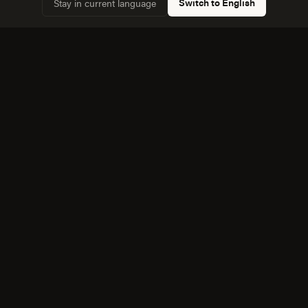
Switch to English
Stay in current language
Conocemos la dinámica con Santiago de Queretaro,
✓
a 45 km, y cómo afecta a la competencia local.
Equipo bilingüe: ejecutamos Estrategia y Consultoría
✓
en español e inglés sin perder matices.
También servimos cerca