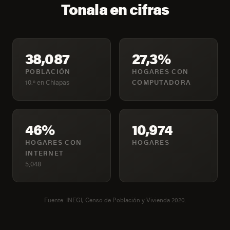
Tonala en cifras
38,087
27,3%
POBLACIÓN
HOGARES CON
10.º en Chiapas
COMPUTADORA
46%
10,974
HOGARES CON
HOGARES
INTERNET
5,048
Fuente: INEGI, Censo de Población y Vivienda 2020.