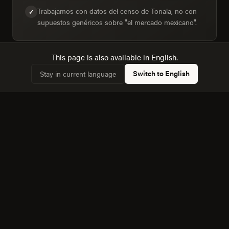
Trabajamos con datos del censo de Tonala, no con
✓
supuestos genéricos sobre "el mercado mexicano".
This page is also available in English.
Diseñamos para la mezcla real de dispositivos: 27,3%
✓
Switch to English
Stay in current language
de hogares con computadora frente a 46% con
internet.
Conocemos la dinámica con Tuxtla Gutierrez, a 100
✓
km, y cómo afecta a la competencia local.
Equipo bilingüe: ejecutamos Diseño Web y de
✓
Producto en español e inglés sin perder matices.