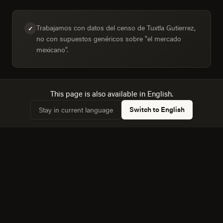
Trabajamos con datos del censo de Tuxtla Gutierrez,
✓
no con supuestos genéricos sobre "el mercado
mexicano".
This page is also available in English.
Diseñamos para la mezcla real de dispositivos:
✓
45,3% de hogares con computadora frente a 59,9%
Switch to English
Stay in current language
con internet.
Operamos en el sur de México y entendemos su
✓
dinámica competitiva.