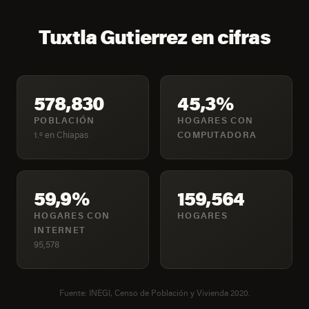
Tuxtla Gutierrez en cifras
578,830
45,3%
POBLACIÓN
HOGARES CON
1.º en Chiapas
COMPUTADORA
59,9%
159,564
HOGARES CON
HOGARES
INTERNET
95,578
Fuente: INEGI, Censo de Población y Vivienda 2020.