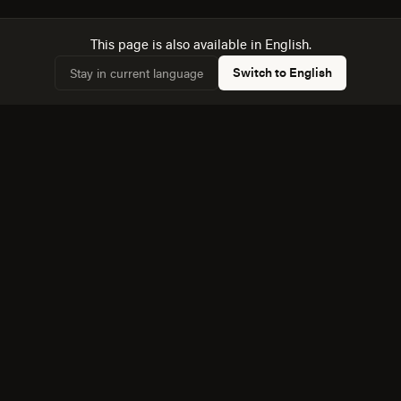
This page is also available in English.
12
Switch to English
Stay in current language
PLAZAS CUBIERTAS
3,032,250
POBLACIÓN COMBINADA
64,3%
HOGARES CONECTADOS
Fuente: INEGI, Censo de Población y Vivienda 2020.