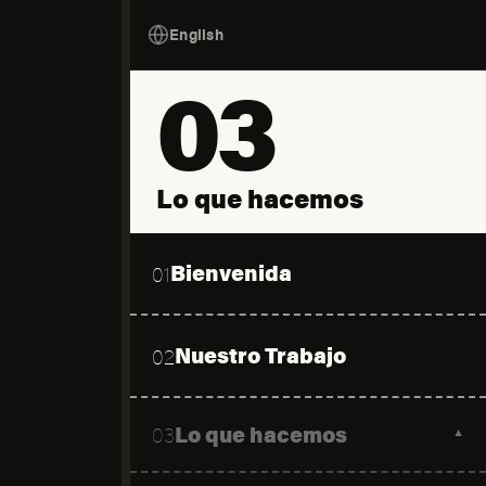
English
03
Lo que hacemos
Bienvenida
01
Nuestro Trabajo
02
Lo que hacemos
03
▼