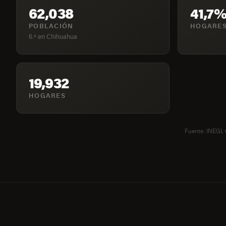
62,038
41,7
POBLACIÓN
HOGARES
6.º en Chihuahua
19,932
HOGARES
Fuente: INEGI,