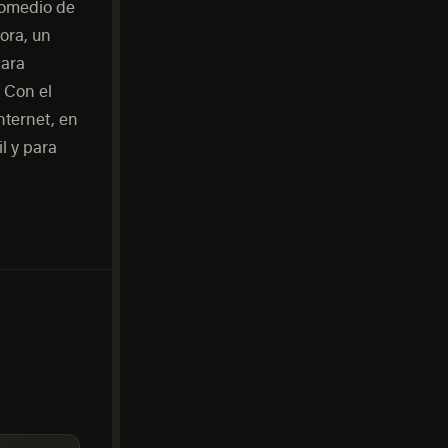
promedio de
ora, un
Para
 Con el
nternet, en
l y para