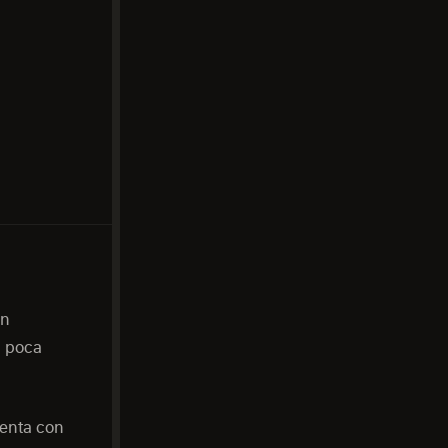
en
n poca
uenta con