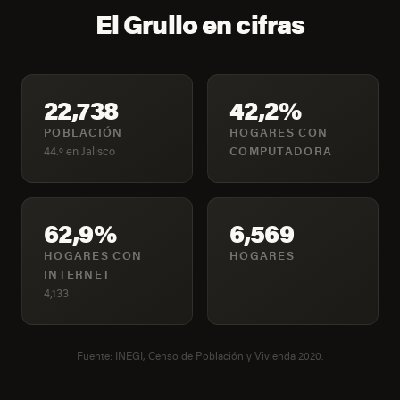
El Grullo en cifras
22,738
42,2%
POBLACIÓN
HOGARES CON
44.º en Jalisco
COMPUTADORA
62,9%
6,569
HOGARES CON
HOGARES
INTERNET
4,133
Fuente: INEGI, Censo de Población y Vivienda 2020.