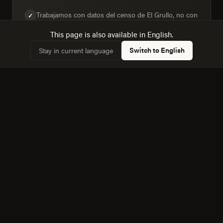
Trabajamos con datos del censo de El Grullo, no con
✓
supuestos genéricos sobre "el mercado mexicano".
This page is also available in English.
Switch to English
Stay in current language
Diseñamos para la mezcla real de dispositivos:
✓
42,2% de hogares con computadora frente a 62,9%
con internet.
Conocemos la dinámica con Tlaquepaque, a 132 km,
✓
y cómo afecta a la competencia local.
Equipo bilingüe: ejecutamos Diseño Web y de
✓
Producto en español e inglés sin perder matices.