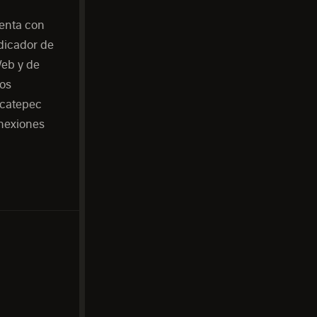
uenta con
ndicador de
Web y de
los
Ecatepec
onexiones