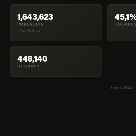
1,643,623
45,1
POBLACIÓN
HOGARES
1.º en Mexico
448,140
HOGARES
Fuente: INEGI,