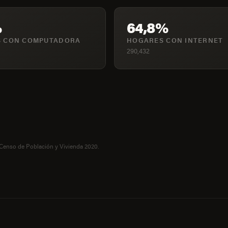
%
64,8%
 CON COMPUTADORA
HOGARES CON INTERNET
290,432
 Censo de Población y Vivienda 2020.