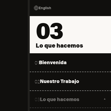
English
03
Lo que hacemos
Bienvenida
01
Nuestro Trabajo
02
Lo que hacemos
03
▼