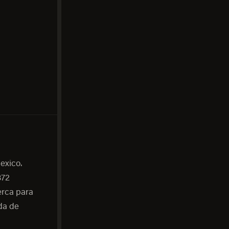
exico.
872
erca para
da de