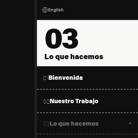
English
03
Lo que hacemos
Bienvenida
01
Nuestro Trabajo
02
Lo que hacemos
03
▼