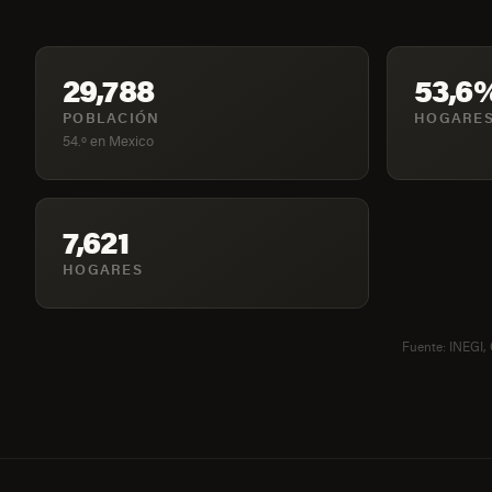
29,788
53,6
POBLACIÓN
HOGARES
54.º en Mexico
7,621
HOGARES
Fuente: INEGI,