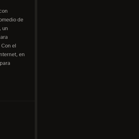
 con
promedio de
, un
Para
 Con el
nternet, en
 para