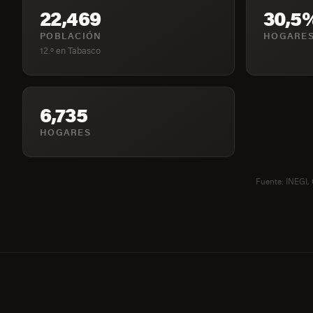
22,469
30,5
POBLACIÓN
HOGARES
12.º en Tabasco
6,735
HOGARES
Fuente: INEGI,