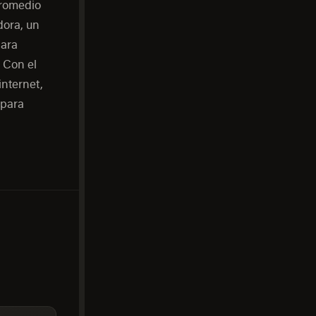
promedio
dora, un
Para
 Con el
nternet,
 para