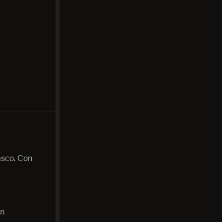
asco. Con
on