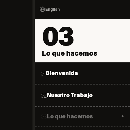
English
03
Lo que hacemos
Bienvenida
01
Nuestro Trabajo
02
Lo que hacemos
03
▼