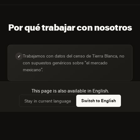
Por qué trabajar con nosotros
Trabajamos con datos del censo de Tierra Blanca, no
✓
con supuestos genéricos sobre "el mercado
mexicano".
This page is also available in English.
Diseñamos para la mezcla real de dispositivos:
✓
Switch to English
Stay in current language
28,9% de hogares con computadora frente a 51,4%
con internet.