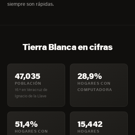
siempre son rápidas.
Tierra Blanca en cifras
47,035
28,9%
POBLACIÓN
HOGARES CON
16.º en Veracruz de
COMPUTADORA
Ignacio de la Llave
51,4%
15,442
HOGARES CON
HOGARES