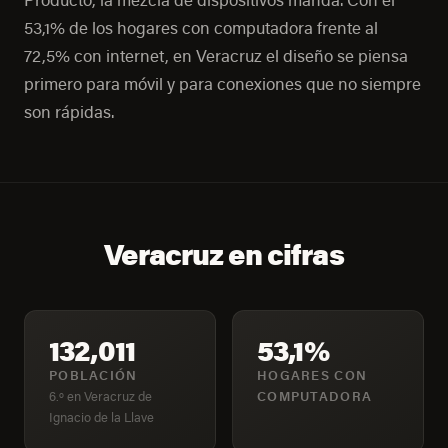
Producto, la mezcla de dispositivos manda. Con el
53,1% de los hogares con computadora frente al
72,5% con internet, en Veracruz el diseño se piensa
primero para móvil y para conexiones que no siempre
son rápidas.
Veracruz en cifras
132,011
53,1%
POBLACIÓN
HOGARES CON
6.º en Veracruz de
COMPUTADORA
Ignacio de la Llave