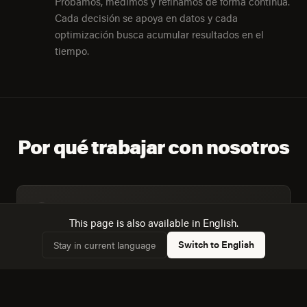
Probamos, medimos y refinamos de forma continua.
Cada decisión se apoya en datos y cada
optimización busca acumular resultados en el
tiempo.
Por qué trabajar con nosotros
Trabajamos con datos del censo de Veracruz, no con
✓
This page is also available in English.
supuestos genéricos sobre "el mercado mexicano".
Switch to English
Stay in current language
Diseñamos para la mezcla real de dispositivos: 53,1%
✓
de hogares con computadora frente a 72,5% con