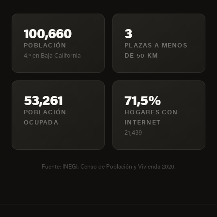
100,660
3
POBLACIÓN
PLAZAS A MENOS
4.º en Baja California
DE 50 KM
53,261
71,5%
POBLACIÓN
HOGARES CON
OCUPADA
INTERNET
21,439
Fuente: INEGI, Censo de Población y Vivienda 2020.