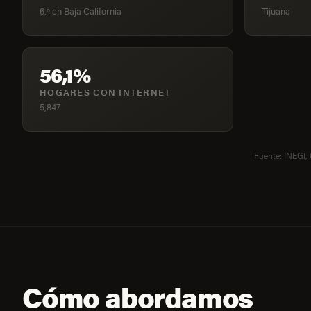
6.º en Baja California
Tijuana
56,1%
HOGARES CON INTERNET
5,847
Fuente: INEGI,
Cómo abordamos