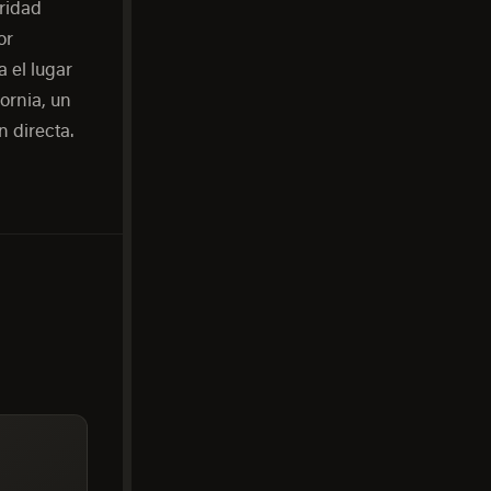
ridad
or
 el lugar
ornia, un
 directa.