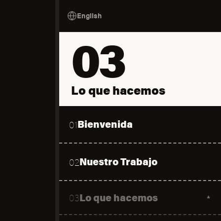
English
03
Lo que hacemos
Bienvenida
01
Nuestro Trabajo
02
Lo que hacemos
03
▼