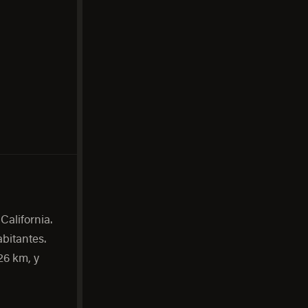
California.
bitantes.
26 km, y