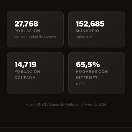
27,768
152,685
POBLACIÓN
MUNICIPIO
19.º en Ciudad de Mexico
Milpa Alta
14,719
65,5%
POBLACIÓN
HOGARES CON
OCUPADA
INTERNET
4,728
Fuente: INEGI, Censo de Población y Vivienda 2020.