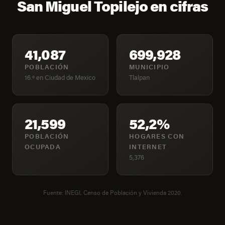
San Miguel Topilejo en cifras
41,087
699,928
POBLACIÓN
MUNICIPIO
16.º en Ciudad de Mexico
Tlalpan
21,599
52,2%
POBLACIÓN
HOGARES CON
OCUPADA
INTERNET
5,376
Fuente: INEGI, Censo de Población y Vivienda 2020.