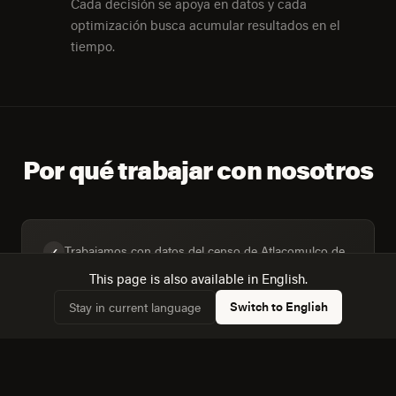
Cada decisión se apoya en datos y cada
optimización busca acumular resultados en el
tiempo.
Por qué trabajar con nosotros
Trabajamos con datos del censo de Atlacomulco de
✓
Fabela, no con supuestos genéricos sobre "el
This page is also available in English.
mercado mexicano".
Switch to English
Stay in current language
Diseñamos para la mezcla real de dispositivos: 57,7%
✓
de hogares con computadora frente a 71,5% con